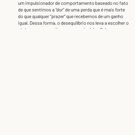
um impulsionador de comportamento baseado no fato
de que sentimos a “dor” de uma perda que é mais forte
do que qualquer “prazer” que recebemos de um ganho
igual. Dessa forma, o desequilíbrio nos leva a escolher o
status quo para evitar essa possível dor. Sabemos o
que esperar e atribuímos maior peso às possíveis
perdas do que aos possíveis ganhos.
O caso atual: preconceito de
status quo e IA
Um dos principais fatores de mudança de alta
velocidade atualmente é, obviamente, a IA. O viés do
status quo continuará a ser um fator que afeta a
adoção, ou até mesmo a abertura e a curiosidade das
pessoas em relação à IA.
Isso será pior em organizações em que as