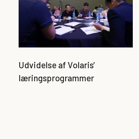
Udvidelse af Volaris’
læringsprogrammer
Trapeze Academy viste, at vi kunne forene
virksomheder under et fælles sæt af strategier og
samtidig opmuntre ledere til at netværke og finde
løsninger blandt deres kolleger. Vi fortsatte med at
tilbyde og udvide programmet.
I de senere år blev Trapeze Academy omdøbt til Volaris