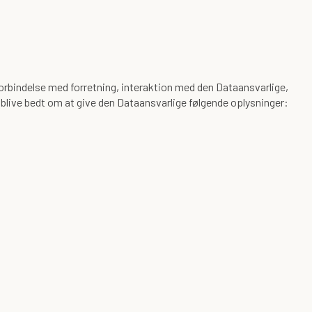
forbindelse med forretning, interaktion med den Dataansvarlige,
blive bedt om at give den Dataansvarlige følgende oplysninger: