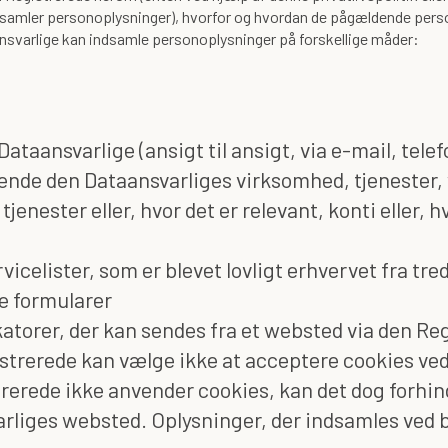
ndsamler personoplysninger), hvorfor og hvordan de pågældende per
aansvarlige kan indsamle personoplysninger på forskellige måder:
aansvarlige (ansigt til ansigt, via e-mail, telefo
ende den Dataansvarliges virksomhed, tjenester,
jenester eller, hvor det er relevant, konti eller, h
celister, som er blevet lovligt erhvervet fra tre
ke formularer
atorer, der kan sendes fra et websted via den Re
rerede kan vælge ikke at acceptere cookies ved a
erede ikke anvender cookies, kan det dog forhind
liges websted. Oplysninger, der indsamles ved br