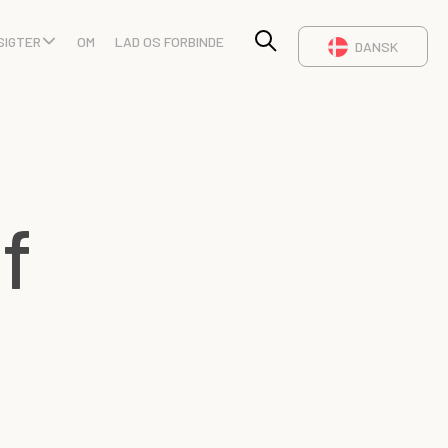
SIGTER
OM
LAD OS FORBINDE
DANSK
f