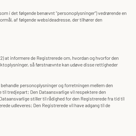
 (som i det følgende benævnt “personoplysninger”) vedrørende en
t formål, af følgende websideadresse, der tilhører den
, (2) at informere de Registrerede om, hvordan og hvorfor den
aktoplysninger, så førstnævnte kan udøve disse rettigheder
il behandle personoplysninger og forretningen mellem den
 til tredjepart; Den Dataansvarlige vil respektere den
ansvarlige stiller til rådighed for den Registrerede fra tid til
rede udleveres; Den Registrerede vil have adgang til de