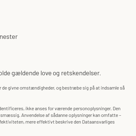
enester
olde gældende love og retskendelser.
der de givne omstændigheder, og bestræbe sig på at indsamle så
 identificeres, ikke anses for værende personoplysninger. Den
igtsmæssig. Anvendelse af sådanne oplysninger kan omfatte –
fektiviteten, mere effektivt beskrive den Dataansvarliges