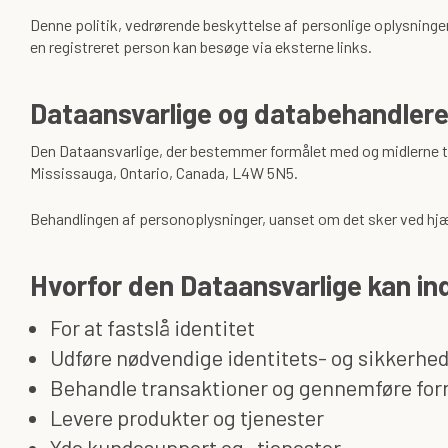
Denne politik, vedrørende beskyttelse af personlige oplysninge
en registreret person kan besøge via eksterne links.
Dataansvarlige og databehandlere
Den Dataansvarlige, der bestemmer formålet med og midlerne til
Mississauga, Ontario, Canada, L4W 5N5.
Behandlingen af personoplysninger, uanset om det sker ved hjæl
Hvorfor den Dataansvarlige kan i
For at fastslå identitet
Udføre nødvendige identitets- og sikkerhed
Behandle transaktioner og gennemføre forr
Levere produkter og tjenester
Yde kundesupport og -tjenester