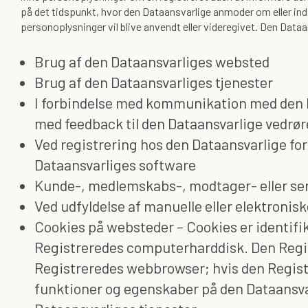
på det tidspunkt, hvor den Dataansvarlige anmoder om eller i
personoplysninger vil blive anvendt eller videregivet. Den Dat
Brug af den Dataansvarliges websted
Brug af den Dataansvarliges tjenester
I forbindelse med kommunikation med den Dat
med feedback til den Dataansvarlige vedrør
Ved registrering hos den Dataansvarlige for t
Dataansvarliges software
Kunde-, medlemskabs-, modtager- eller servi
Ved udfyldelse af manuelle eller elektronis
Cookies på websteder – Cookies er identifik
Registreredes computerharddisk. Den Regist
Registreredes webbrowser; hvis den Registr
funktioner og egenskaber på den Dataansvar