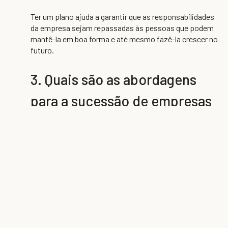
Ter um plano ajuda a garantir que as responsabilidades
da empresa sejam repassadas às pessoas que podem
mantê-la em boa forma e até mesmo fazê-la crescer no
futuro.
3. Quais são as abordagens
para a sucessão de empresas
familiares?
A sucessão para proprietários de empresas familiares
geralmente significa seguir um dos três caminhos, ou
uma combinação dos seguintes:
A transição da liderança de uma empresa
de uma geração da família para outra.
Um
exemplo disso pode ser um filho que está