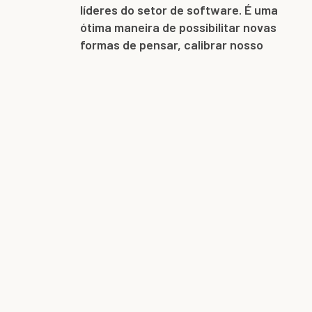
líderes do setor de software. É uma
ótima maneira de possibilitar novas
formas de pensar, calibrar nosso
conhecimento e ajudar nossas
equipes a aprimorar novas
habilidades.
-Mike Dufton, CEO do Volaris Group
Reforçando os fundamentos
da gestão
A VEGA é um dos programas da Volaris mais bem
avaliados pelos nossos líderes. As palestras abrangem
várias habilidades gerenciais fundamentais, incluindo
pensamento estratégico, tomada de decisões, solução