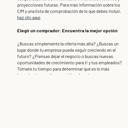
proyecciones futuras. Para más información sobre los
CIM y una lista de comprobación de lo que debes incluir,
haz clic aquí
.
Elegir un comprador: Encuentra la mejor opción
¿Buscas simplemente la oferta más alta? ¿Buscas un
lugar donde tu empresa pueda seguir creciendo en el
futuro? ¿Piensas dejar el negocio o buscas nuevas
oportunidades de crecimiento para ti y tus empleados?
Tómate tu tiempo para determinar qué es lo más
importante para ti y en qué tipo de entorno crees que
prosperará tu negocio. Después, vuelve a aprovechar la
red que has construido y la CIM que has creado para
empezar a fomentar tus conversaciones y a construir
relaciones.
Cerrar el trato: Recurre a la ayuda de un experto
jurídico