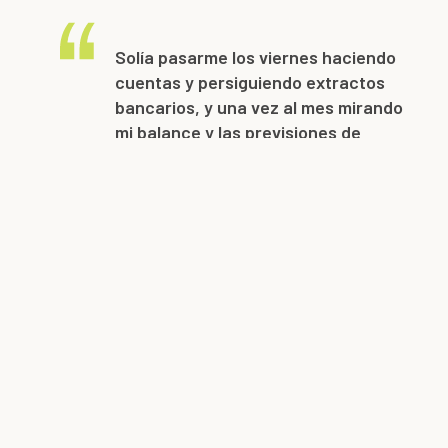
Solía pasarme los viernes haciendo
cuentas y persiguiendo extractos
bancarios, y una vez al mes mirando
mi balance y las previsiones de
tesorería. Ahora me ocupo de toda
la administración central de las
finanzas. -David Wilkes, fundador y
antiguo Director General de Occam
Systems, ahora Director de
Productos de Kinetic Solutions,
sobre cómo la absorción permitió
centrarse en el producto.
En su nuevo hogar corporativo, el equipo recién