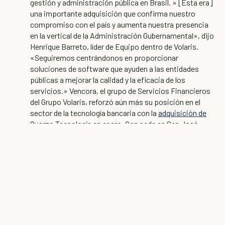
gestión y administración pública en Brasil. » [Esta era]
una importante adquisición que confirma nuestro
compromiso con el país y aumenta nuestra presencia
en la vertical de la Administración Gubernamental», dijo
Henrique Barreto, líder de Equipo dentro de Volaris.
«Seguiremos centrándonos en proporcionar
soluciones de software que ayuden a las entidades
públicas a mejorar la calidad y la eficacia de los
servicios.» Vencora, el grupo de Servicios Financieros
del Grupo Volaris, reforzó aún más su posición en el
sector de la tecnología bancaria con la
adquisición de
Quarzo Tecnología
en enero. Con sede en San José,
Costa Rica, Quarzo es un proveedor líder de soluciones
de software para asociaciones de empleados, fondos
de ahorro, fondos mutuos y cooperativas en América
Central. «Las soluciones robustas e integradas de
Quarzo están bien posicionadas para el éxito bajo la
cartera bancaria de Vencora», dijo Mirela Verrelli, CEO de
Quarzo. «Seguimos centrados en atender las
necesidades de nuestros clientes, al tiempo que
esperamos aprender de los líderes de Vencora, así