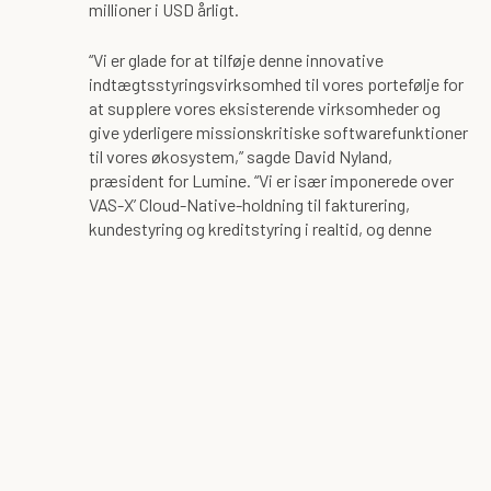
millioner i USD årligt.
“Vi er glade for at tilføje denne innovative
indtægtsstyringsvirksomhed til vores portefølje for
at supplere vores eksisterende virksomheder og
give yderligere missionskritiske softwarefunktioner
til vores økosystem,” sagde David Nyland,
præsident for Lumine. “Vi er især imponerede over
VAS-X’ Cloud-Native-holdning til fakturering,
kundestyring og kreditstyring i realtid, og denne
arkitektur skyldes de mængder og værdier, der
omsættes via deres kunder.”
Om Lumine Group
Lumine Group er 100 % ejet af Volaris Group og er en
af verdens største porteføljer af kommunikations-
og mediesoftware. Lumine giver kommunikations-