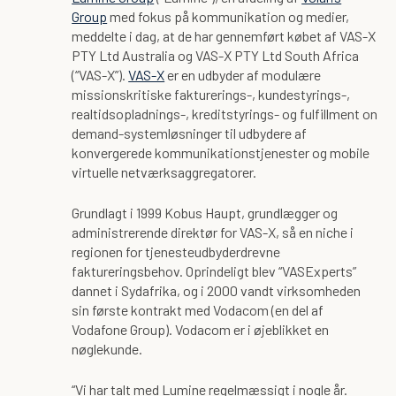
Group
med fokus på kommunikation og medier,
meddelte i dag, at de har gennemført købet af VAS-X
PTY Ltd Australia og VAS-X PTY Ltd South Africa
(“VAS-X”).
VAS-X
er en udbyder af modulære
missionskritiske fakturerings-, kundestyrings-,
realtidsopladnings-, kreditstyrings- og fulfillment on
demand-systemløsninger til udbydere af
konvergerede kommunikationstjenester og mobile
virtuelle netværksaggregatorer.
Grundlagt i 1999 Kobus Haupt, grundlægger og
administrerende direktør for VAS-X, så en niche i
regionen for tjenesteudbyderdrevne
faktureringsbehov. Oprindeligt blev “VASExperts”
dannet i Sydafrika, og i 2000 vandt virksomheden
sin første kontrakt med Vodacom (en del af
Vodafone Group). Vodacom er i øjeblikket en
nøglekunde.
“Vi har talt med Lumine regelmæssigt i nogle år.