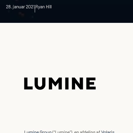
28. januar 2021
Ryan Hill
Lumine Group
(“Lumine”), en afdeling af
Volaris