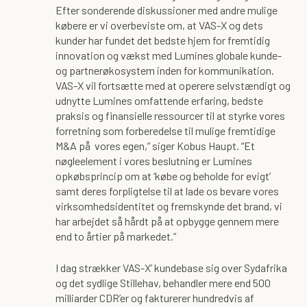
Efter sonderende diskussioner med andre mulige
købere er vi overbeviste om, at VAS-X og dets
kunder har fundet det bedste hjem for fremtidig
innovation og vækst med Lumines globale kunde-
og partnerøkosystem inden for kommunikation.
VAS-X vil fortsætte med at operere selvstændigt og
udnytte Lumines omfattende erfaring, bedste
praksis og finansielle ressourcer til at styrke vores
forretning som forberedelse til mulige fremtidige
M&A på vores egen,” siger Kobus Haupt. “Et
nøgleelement i vores beslutning er Lumines
opkøbsprincip om at ‘købe og beholde for evigt’
samt deres forpligtelse til at lade os bevare vores
virksomhedsidentitet og fremskynde det brand, vi
har arbejdet så hårdt på at opbygge gennem mere
end to årtier på markedet.”
I dag strækker VAS-X’ kundebase sig over Sydafrika
og det sydlige Stillehav, behandler mere end 500
milliarder CDR’er og fakturerer hundredvis af