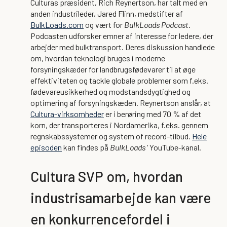
Culturas præsident, Rich Reynertson, har talt med en
anden industrileder, Jared Flinn, medstifter af
BulkLoads.com
og vært for
BulkLoads Podcast
.
Podcasten udforsker emner af interesse for ledere, der
arbejder med bulktransport. Deres diskussion handlede
om, hvordan teknologi bruges i moderne
forsyningskæder for landbrugsfødevarer til at øge
effektiviteten og tackle globale problemer som f.eks.
fødevareusikkerhed og modstandsdygtighed og
optimering af forsyningskæden. Reynertson anslår, at
Cultura-virksomheder
er i berøring med 70 % af det
korn, der transporteres i Nordamerika, f.eks. gennem
regnskabssystemer og system of record-tilbud.
Hele
episoden
kan findes på
BulkLoads
‘ YouTube-kanal.
Cultura SVP om, hvordan
industrisamarbejde kan være
en konkurrencefordel i