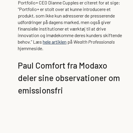
Portfolio+ CEO Dianne Cupples er citeret for at sige:
“Portfolio+ er stolt over at kunne introducere et
produkt, som ikke kun adresserer de presserende
udfordringer på dagens marked, men også giver
finansielle institutioner et værktøj til at drive
innovation og imødekomme deres kunders skiftende
behov.” Læs
hele artiklen
på
Wealth Professionals
hjemmeside.
Paul Comfort fra Modaxo
deler sine observationer om
emissionsfri
transitteknologier i
podcasten
Transition to
Zero
Modaxos Senior Vice President og Chief Customer