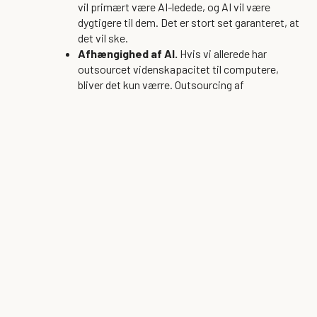
vil primært være AI-ledede, og AI vil være
dygtigere til dem. Det er stort set garanteret, at
det vil ske.
Afhængighed af AI.
Hvis vi allerede har
outsourcet videnskapacitet til computere,
bliver det kun værre. Outsourcing af
beslutningstagning til AI er et varmt
diskussionsemne som et af de mest
skræmmende potentielle fremtidsscenarier.
Fordomme, skæve data, falsk information
og ondsindede hensigter.
Alle oplysninger, vi
bruger til at supplere vores viden, kan blive mere
og mere upålidelige. Når vi bliver bedt om at
indarbejde kunstig intelligens i praksis, vil der
også være etiske overvejelser i forbindelse med
databeskyttelse/brug, som vi bliver nødt til at
navigere i.
Konkurrence om menneskelig ekspertise.
I
det omfang AI får mulighed for at løse
komplekse problemer, vurdere muligheder og