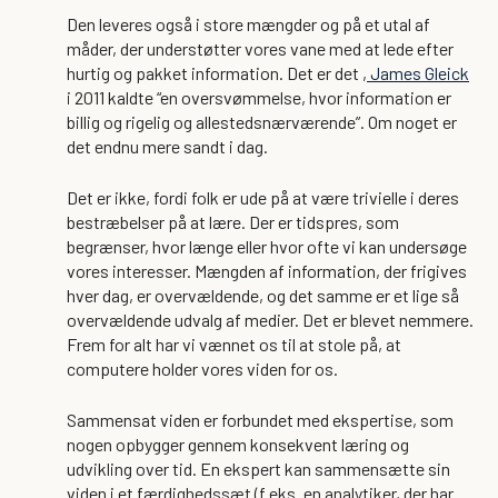
Den leveres også i store mængder og på et utal af
måder, der understøtter vores vane med at lede efter
hurtig og pakket information. Det er det
, James Gleick
i 2011 kaldte “en oversvømmelse, hvor information er
billig og rigelig og allestedsnærværende”. Om noget er
det endnu mere sandt i dag.
Det er ikke, fordi folk er ude på at være trivielle i deres
bestræbelser på at lære. Der er tidspres, som
begrænser, hvor længe eller hvor ofte vi kan undersøge
vores interesser. Mængden af information, der frigives
hver dag, er overvældende, og det samme er et lige så
overvældende udvalg af medier. Det er blevet nemmere.
Frem for alt har vi vænnet os til at stole på, at
computere holder vores viden for os.
Sammensat viden er forbundet med ekspertise, som
nogen opbygger gennem konsekvent læring og
udvikling over tid. En ekspert kan sammensætte sin
viden i et færdighedssæt (f.eks. en analytiker, der har