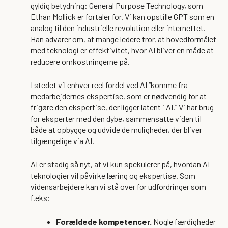
gyldig betydning: General Purpose Technology, som
Ethan Mollick er fortaler for. Vi kan opstille GPT som en
analog til den industrielle revolution eller internettet.
Han advarer om, at mange ledere tror, at hovedformålet
med teknologi er effektivitet, hvor AI bliver en måde at
reducere omkostningerne på.
I stedet vil enhver reel fordel ved AI “komme fra
medarbejdernes ekspertise, som er nødvendig for at
frigøre den ekspertise, der ligger latent i AI.” Vi har brug
for eksperter med den dybe, sammensatte viden til
både at opbygge og udvide de muligheder, der bliver
tilgængelige via AI.
AI er stadig så nyt, at vi kun spekulerer på, hvordan AI-
teknologier vil påvirke læring og ekspertise. Som
vidensarbejdere kan vi stå over for udfordringer som
f.eks:
Forældede kompetencer.
Nogle færdigheder