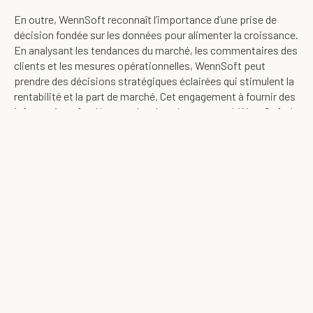
En outre, WennSoft reconnaît l’importance d’une prise de
décision fondée sur les données pour alimenter la croissance.
En analysant les tendances du marché, les commentaires des
clients et les mesures opérationnelles, WennSoft peut
prendre des décisions stratégiques éclairées qui stimulent la
rentabilité et la part de marché. Cet engagement à fournir des
informations fondées sur des données permet à WennSoft de
rester agile et réactif face à l’évolution des demandes du
marché.
L’adoption du système de mesures financières de Volaris
Group a changé la donne pour WennSoft, en orientant son
processus de prise de décision et en stimulant sa
croissance. Bien que la mise en œuvre de ces mesures ait
posé des défis initiaux, les avantages à long terme sont
devenus évidents lorsque l’entreprise a connu sa première
année de rentabilité avant et après l’acquisition. Il ne
s’agissait pas d’un simple coup de chance, mais du résultat
direct de la transition de l’entreprise vers des décisions
fondées sur des données, l’efficacité opérationnelle et la