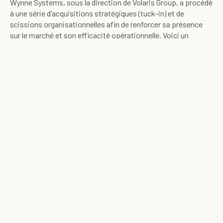
Wynne Systems, sous la direction de Volaris Group, a procédé
à une série d’acquisitions stratégiques (tuck-in) et de
scissions organisationnelles afin de renforcer sa présence
sur le marché et son efficacité opérationnelle. Voici un
résumé détaillé de ces changements cruciaux :
2015 : Scission et acquisition de
RentalResult
En 2015, Wynne Systems a entrepris un changement
organisationnel important en se scindant en deux entités
distinctes : Wynne Systems et InTempo. Ce mouvement
stratégique visait à favoriser une croissance spécialisée et à
créer des unités opérationnelles ciblées. Parallèlement,
Wynne Systems a acquis RentalResult, un ajout solide qui a
complété son portefeuille existant et élargi ses capacités en
matière de logiciels de gestion locative.