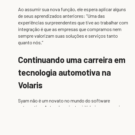
Ao assumir sua nova função, ele espera aplicar alguns
de seus aprendizados anteriores: “Uma das
experiências surpreendentes que tive ao trabalhar com
integração é que as empresas que compramos nem
sempre valorizam suas soluções e serviços tanto
quanto nós.”
Continuando uma carreira em
tecnologia automotiva na
Volaris
Syam não é um novato no mundo do software
automotivo. Antes de se juntar à Volaris, sua carreira o
levou ao redor do mundo, inclusive trabalhando para
duas líderes globais em tecnologia automotiva, a
Keyloop e a CDK Global, por quase uma década.